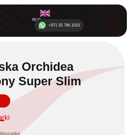
RUS
ENG
+971 55 786 1010
ska Orchidea
ny Super Slim
rki
Mieszanka