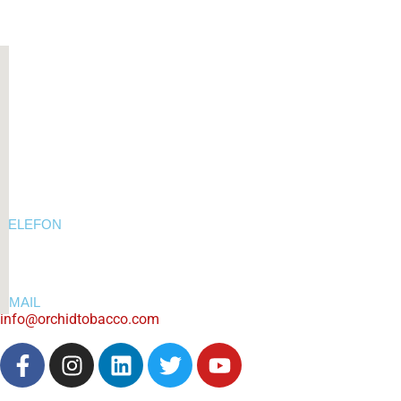
TELEFON
EMAIL
info@orchidtobacco.com