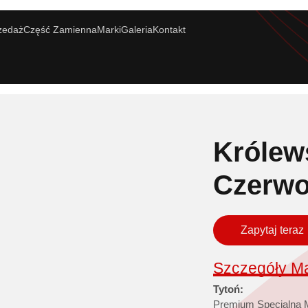
zedaż
Część Zamienna
Marki
Galeria
Kontakt
Królew
Czerwo
Zapytaj teraz
Szczegóły Ma
Tytoń:
Premium Specjalna 