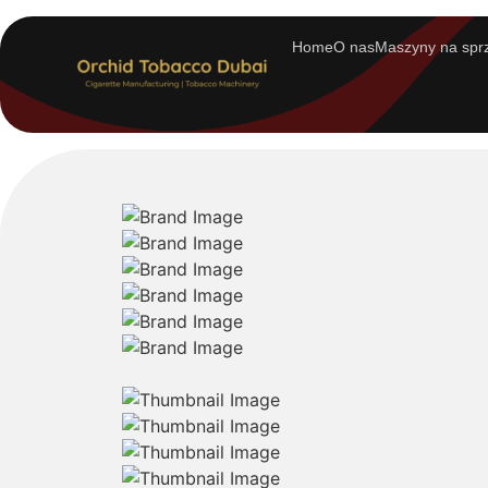
Home
O nas
Maszyny na spr