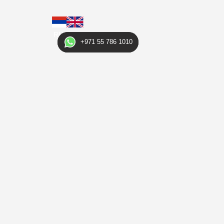
RUS
ENG
+971 55 786 1010