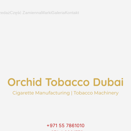
zedaż
Część Zamienna
Marki
Galeria
Kontakt
+971 55 7861010