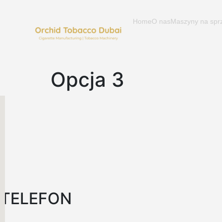
Home
O nas
Maszyny na spr
Opcja 3
TELEFON