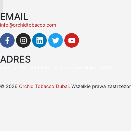
EMAIL
info@orchidtobacco.com
ADRES
Factory MO 0464 Jebel Ali Free Zone Dubai – UAE.
© 2026
Orchid Tobacco Dubai.
Wszelkie prawa zastrzeżon