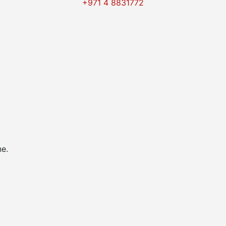
+971 4 8831772
e.