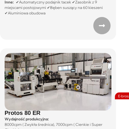
Inne:
✔Automatyczny podajnik tacek ✔Zasobnik z 9
miejscami postojowymi ✔Bęben suszący na 60 kieszeni
✔Aluminiowa obudowa
E-bros
Protos 80 ER
Wydajność produkcyjna:
8000cpm ( Zwykła średnica), 7000cpm ( Cienkie i Super