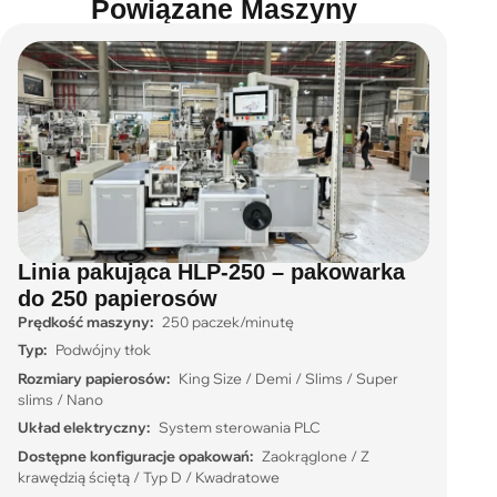
Powiązane Maszyny
Linia pakująca HLP-250 – pakowarka
do 250 papierosów
Prędkość maszyny:
250 paczek/minutę
Typ:
Podwójny tłok
Rozmiary papierosów:
King Size / Demi / Slims / Super
slims / Nano
Układ elektryczny:
System sterowania PLC
Dostępne konfiguracje opakowań:
Zaokrąglone / Z
krawędzią ściętą / Typ D / Kwadratowe