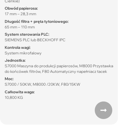
Cienkie)
Obwód papierosa:
17 mm – 28,3 mm
Długość filtra + pręta tytoniowego:
65 mm – 110 mm
System sterowania PLC:
SIEMENS PLC lub BECKHOFF IPC
Kontrola wagi:
System mikrofalowy
Jednostka:
S7000 Maszyna do produkcji papierosów, M8000 Przystawka
do końcówek filtrów, F80 Automatyczny napełniacz tacek
Moc:
S7000 / 50KW, M8000 /20KW, F80/15KW
Całkowita waga:
10,800 KG