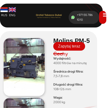
+971 55 786
RUS
ENG
1010
Molins PM-5
Zapytaj teraz
Cechy
Wydajność:
4000 filtrów na minutę
Średnica drogi filtra:
7,5-7,8 mm
Długość drogi filtra:
108-126 mm
Waga:
2000 kg