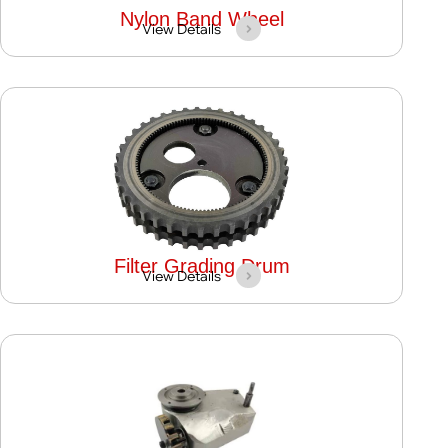
Nylon Band Wheel
View Details
Filter Grading Drum
View Details