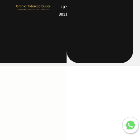
0464
+971 4
Jebel
8831772
Ali
Free
Zone
Dubai
–
UAE.