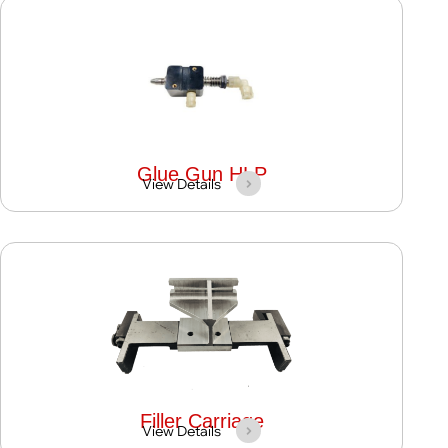
Glue Gun HLP
View Details
Filler Carriage
View Details