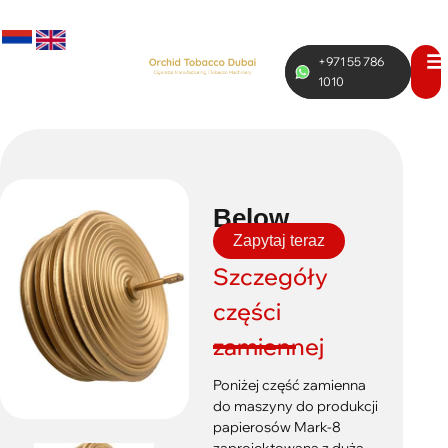
+971 55 786
RUS
ENG
1010
Below
Zapytaj teraz
Szczegóły
części
zamiennej
Poniżej część zamienna
do maszyny do produkcji
papierosów Mark-8