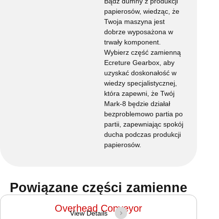
Bądź dumny z produkcji
papierosów, wiedząc, że
Twoja maszyna jest
dobrze wyposażona w
trwały komponent.
Wybierz część zamienną
Ecreture Gearbox, aby
uzyskać doskonałość w
wiedzy specjalistycznej,
która zapewni, że Twój
Mark-8 będzie działał
bezproblemowo partia po
partii, zapewniając spokój
ducha podczas produkcji
papierosów.
Powiązane części zamienne
Overhead Conveyor
View Details