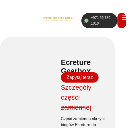
+971 55 786
RUS
ENG
1010
Ecreture
Gearbox
Zapytaj teraz
Szczegóły
części
zamiennej
Część zamienna skrzyni
biegów Ecreture do