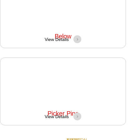
Below
View Details
Picker Pins
View Details