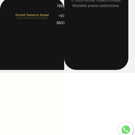
© 2026
Orchid Tobacco Dubai.
Wszelkie prawa zastrzeżone.
7861010
MO
0464
+971 4
Jebel
8831772
Ali
Free
Zone
Dubai
–
UAE.