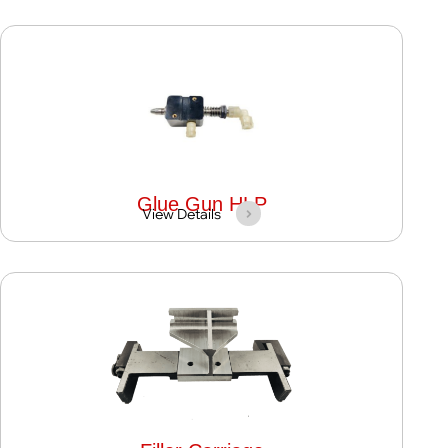
Glue Gun HLP
View Details