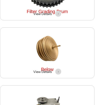
Filter Grading Drum
View Details
Below
View Details