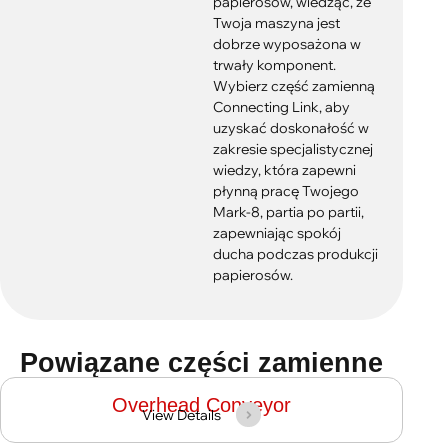
papierosów, wiedząc, że
Twoja maszyna jest
dobrze wyposażona w
trwały komponent.
Wybierz część zamienną
Connecting Link, aby
uzyskać doskonałość w
zakresie specjalistycznej
wiedzy, która zapewni
płynną pracę Twojego
Mark-8, partia po partii,
zapewniając spokój
ducha podczas produkcji
papierosów.
Powiązane części zamienne
Overhead Conveyor
View Details