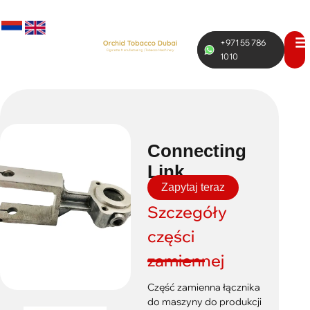
+971 55 786
RUS
ENG
1010
Connecting
Link
Zapytaj teraz
Szczegóły
części
zamiennej
Część zamienna łącznika
do maszyny do produkcji