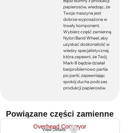
Bądź dumny z produkcji
papierosów, wiedząc, że
Twoja maszyna jest
dobrze wyposażona w
trwały komponent.
Wybierz część zamienną
Nylon Band Wheel, aby
uzyskać doskonałość w
wiedzy specjalistycznej,
która zapewni, że Twój
Mark-8 będzie działał
bezproblemowo partia
po partii, zapewniając
spokój ducha podczas
produkcji papierosów.
Powiązane części zamienne
Overhead Conveyor
View Details