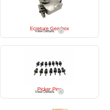
Ecreture Gearbox
View Details
Picker Pins
View Details