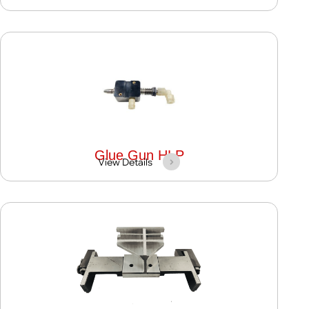
Glue Gun HLP
View Details