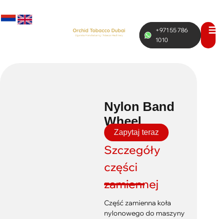
+971 55 786
RUS
ENG
1010
Nylon Band
Wheel
Zapytaj teraz
Szczegóły
części
zamiennej
Część zamienna koła
nylonowego do maszyny