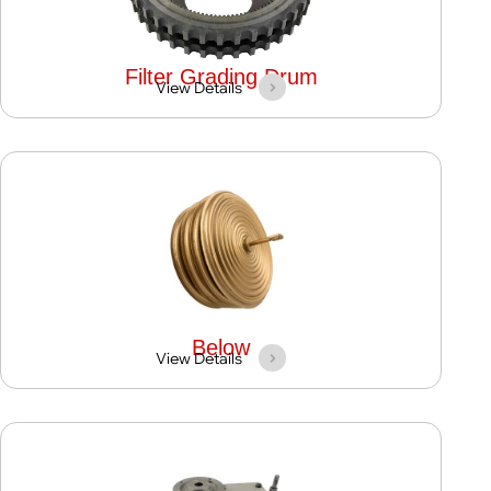
Filter Grading Drum
View Details
Below
View Details